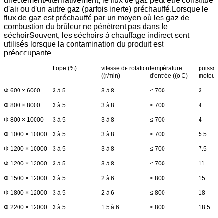
directementAlternativement, le flux de gaz peut être constitué
d'air ou d'un autre gaz (parfois inerte) préchauffé.Lorsque le
flux de gaz est préchauffé par un moyen où les gaz de
combustion du brûleur ne pénètrent pas dans le
séchoirSouvent, les séchoirs à chauffage indirect sont
utilisés lorsque la contamination du produit est
préoccupante.
Lope (%)
vitesse de rotation
température
puissa
((r/min)
d'entrée ((o C)
moteur 
Φ 600 × 6000
3 à 5
3 à 8
≤ 700
3
Φ 800 × 8000
3 à 5
3 à 8
≤ 700
4
Φ 800 × 10000
3 à 5
3 à 8
≤ 700
4
Φ 1000 × 10000
3 à 5
3 à 8
≤ 700
5.5
Φ 1200 × 10000
3 à 5
3 à 8
≤ 700
7.5
Φ 1200 × 12000
3 à 5
3 à 8
≤ 700
11
Φ 1500 × 12000
3 à 5
2 à 6
≤ 800
15
Φ 1800 × 12000
3 à 5
2 à 6
≤ 800
18
Φ 2200 × 12000
3 à 5
1.5 à 6
≤ 800
18.5