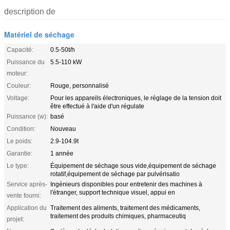
description de
Matériel de séchage
Capacité:
0.5-50t/h
Puissance du
5.5-110 kW
moteur:
Couleur:
Rouge, personnalisé
Voltage:
Pour les appareils électroniques, le réglage de la tension doit
être effectué à l'aide d'un régulate
Puissance (w):
basé
Condition:
Nouveau
Le poids:
2.9-104.9t
Garantie:
1 année
Le type:
Équipement de séchage sous vide,équipement de séchage
rotatif,équipement de séchage par pulvérisatio
Service après-
Ingénieurs disponibles pour entretenir des machines à
l'étranger, support technique visuel, appui en
vente fourni:
Application du
Traitement des aliments, traitement des médicaments,
traitement des produits chimiques, pharmaceutiq
projet: