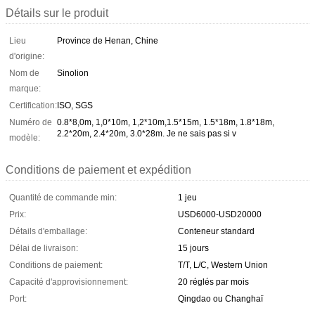
Détails sur le produit
Lieu
Province de Henan, Chine
d'origine:
Nom de
Sinolion
marque:
Certification:
ISO, SGS
Numéro de
0.8*8,0m, 1,0*10m, 1,2*10m,1.5*15m, 1.5*18m, 1.8*18m,
2.2*20m, 2.4*20m, 3.0*28m. Je ne sais pas si v
modèle:
Conditions de paiement et expédition
Quantité de commande min:
1 jeu
Prix:
USD6000-USD20000
Détails d'emballage:
Conteneur standard
Délai de livraison:
15 jours
Conditions de paiement:
T/T, L/C, Western Union
Capacité d'approvisionnement:
20 réglés par mois
Port:
Qingdao ou Changhaï