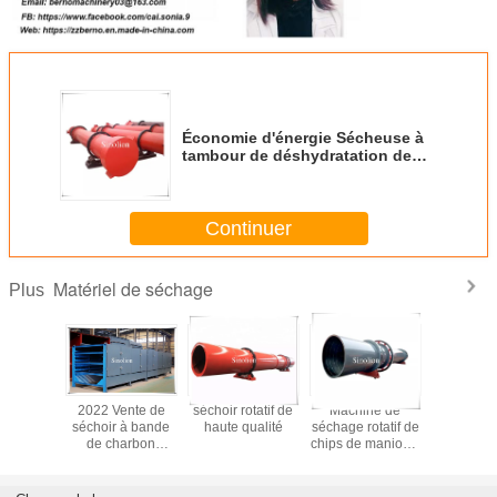
Économie d'énergie Sécheuse à
tambour de déshydratation de
fumier de vache, de poulet, de
mouton
Continuer
Matériel de séchage
Plus
 sécheur
2022 Vente de
séchoir rotatif de
Machine de
Équipem
rbon de
séchoir à bande
haute qualité
séchage rotatif de
séchage 
iquettes
de charbon
chips de manioc à
fourneau, 
les au
humide à faible
faible bruit et
briquettes
 de bois
coût
fonctionnement
carrées, pr
cheur à
en douceur pour