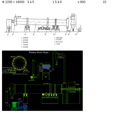
Φ 2200 × 18000
3 à 5
1.5 à 6
≤ 800
22