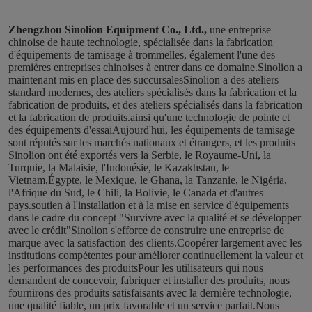
Zhengzhou Sinolion Equipment Co., Ltd.,
une entreprise 
chinoise de haute technologie, spécialisée dans la fabrication 
d'équipements de tamisage à trommelles, également l'une des 
premières entreprises chinoises à entrer dans ce domaine.Sinolion a 
maintenant mis en place des succursalesSinolion a des ateliers 
standard modernes, des ateliers spécialisés dans la fabrication et la 
fabrication de produits, et des ateliers spécialisés dans la fabrication 
et la fabrication de produits.ainsi qu'une technologie de pointe et 
des équipements d'essaiAujourd'hui, les équipements de tamisage 
sont réputés sur les marchés nationaux et étrangers, et les produits 
Sinolion ont été exportés vers la Serbie, le Royaume-Uni, la 
Turquie, la Malaisie, l'Indonésie, le Kazakhstan, le 
Vietnam,Égypte, le Mexique, le Ghana, la Tanzanie, le Nigéria, 
l'Afrique du Sud, le Chili, la Bolivie, le Canada et d'autres 
pays.soutien à l'installation et à la mise en service d'équipements 
dans le cadre du concept "Survivre avec la qualité et se développer 
avec le crédit"Sinolion s'efforce de construire une entreprise de 
marque avec la satisfaction des clients.Coopérer largement avec les 
institutions compétentes pour améliorer continuellement la valeur et 
les performances des produitsPour les utilisateurs qui nous 
demandent de concevoir, fabriquer et installer des produits, nous 
fournirons des produits satisfaisants avec la dernière technologie, 
une qualité fiable, un prix favorable et un service parfait.Nous 