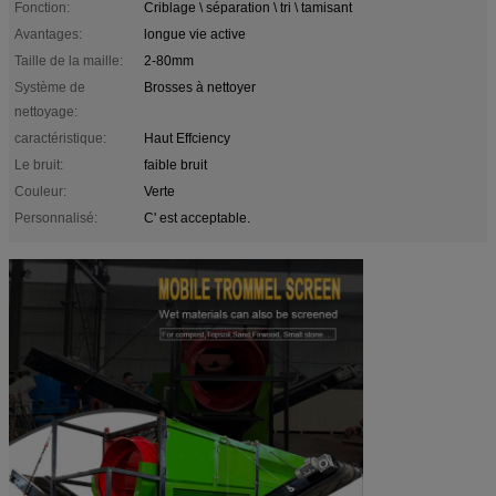
Fonction:
Criblage \ séparation \ tri \ tamisant
Avantages:
longue vie active
Taille de la maille:
2-80mm
Système de
Brosses à nettoyer
nettoyage:
caractéristique:
Haut Effciency
Le bruit:
faible bruit
Couleur:
Verte
Personnalisé:
C' est acceptable.