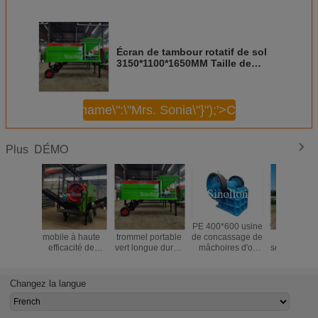
Écran de tambour rotatif de sol
3150*1100*1650MM Taille de
maille 2-80MM Conception
directe Durable
\",\"username\":\"Mrs. Sonia\"}");'>
Continuer
DÉMO
Plus
PE 400*600 usine
9400*2200*2900MM
Trommel à écran
Écran à t
de concassage de
Machine de
rotatif mobile pour
portable
mâchoires d'or
sélection du sable
le dépistage du
par he
pour le tri des
pour la séparation
compost avec
Accepta
matériaux dans la
du sable dans les
conception
personnal
tension
applications
circulaire et acier
pour la sé
Changez la langue
220V/380V/415V
lourdes
au carbone
des maté