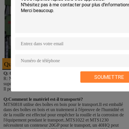
Questions fréquentes
Q: Quels sont les matériaux que peut filtrer l'équipement?
SOUMETTRE
R: Notre écran à tambour mobile peut filtrer le compost, le sol 
supérieur, le sable, le gravier, le fumier de vache et de mouton, etc. 
Il peut être utilisé dans de nombreux scénarios.
Q:Comment le matériel est-il transporté?
MTS0818 utilise des boîtes en bois pour le transport.Il est emballé 
dans des boîtes en bois et un traitement à l'épreuve de l'humidité et 
de la rouille est effectué pour empêcher la rouille et la corrosion de 
l'équipement pendant le transport..MTS1022 et MTS1230 
nécessitent un conteneur 20GP pour le transport, un 40HQ peut 