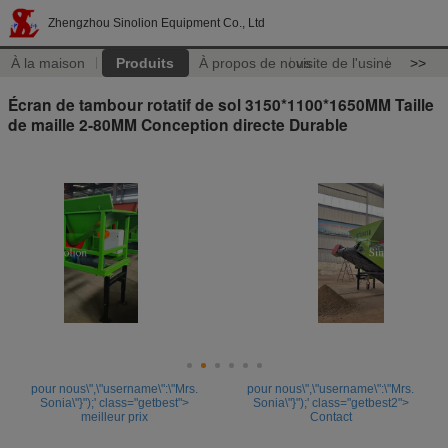
Zhengzhou Sinolion Equipment Co., Ltd
À la maison
Produits
À propos de nous
visite de l'usine
>>
Écran de tambour rotatif de sol 3150*1100*1650MM Taille
de maille 2-80MM Conception directe Durable
pour nous\",\"username\":\"Mrs.
pour nous\",\"username\":\"Mrs.
Sonia\"}");' class="getbest">
Sonia\"}");' class="getbest2">
meilleur prix
Contact