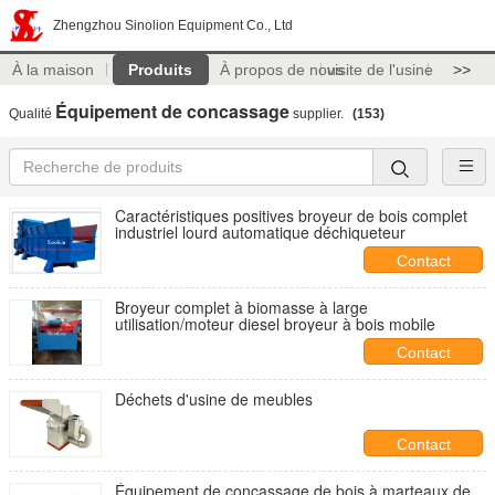
Zhengzhou Sinolion Equipment Co., Ltd
À la maison
Produits
À propos de nous
visite de l'usine
>>
Équipement de concassage
Qualité
supplier.
(153)
Caractéristiques positives broyeur de bois complet
industriel lourd automatique déchiqueteur
Contact
Broyeur complet à biomasse à large
utilisation/moteur diesel broyeur à bois mobile
Contact
Déchets d'usine de meubles
Contact
Équipement de concassage de bois à marteaux de